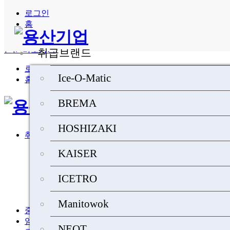
로그인
NEOT 1 페이지
홈
본문 바로가기
취급브랜드
로그인
Ice-O-Matic
홈
BREMA
HOSHIZAKI
취급 브랜드
Ice-O-Matic
KAISER
BREMA
HOSHIZAKI
KAISER
ICETRO
ICETRO
MANITOWOC
NEOT
Manitowok
중고제품
임대문의
NEOT