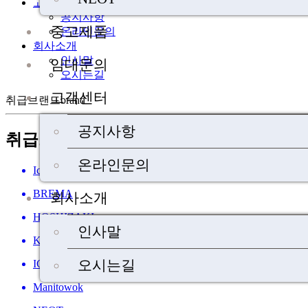
고객센터
공지사항
중고제품
온라인문의
회사소개
인사말
임대문의
오시는길
고객센터
취급브랜드
brand
공지사항
취급브랜드
온라인문의
Ice-O-Matic
BREMA
회사소개
HOSHIZAKI
인사말
KAISER
오시는길
ICETRO
Manitowok