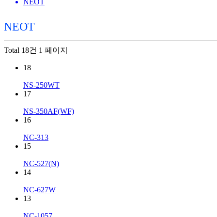
NEOT
NEOT
Total 18건
1 페이지
18
NS-250WT
17
NS-350AF(WF)
16
NC-313
15
NC-527(N)
14
NC-627W
13
NC-1057